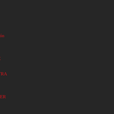
ión
E
TRA
ER