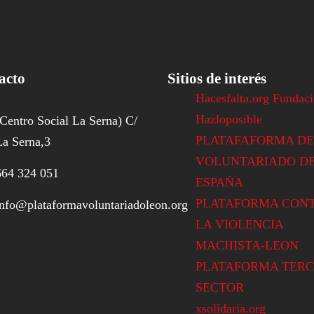
acto
Sitios de interés
Hacesfalta.org Fundac
Hazloposible
(Centro Social La Serna) C/
PLATAFAFORMA DE
La Serna,3
VOLUNTARIADO D
664 324 051
ESPAÑA
PLATAFORMA CON
info@plataformavoluntariadoleon.org
LA VIOLENCIA
MACHISTA-LEON
PLATAFORMA TERC
SECTOR
xsolidaria.org