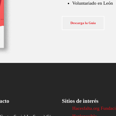
Voluntariado en León
Descarga la Guía
acto
Sitios de interés
Hacesfalta.org Fundac
Hazloposible