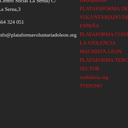
(Centro Social La Serna) C/
PLATAFAFORMA DE
La Serna,3
VOLUNTARIADO D
664 324 051
ESPAÑA
PLATAFORMA CON
info@plataformavoluntariadoleon.org
LA VIOLENCIA
MACHISTA-LEON
PLATAFORMA TERC
SECTOR
xsolidaria.org
YODONO