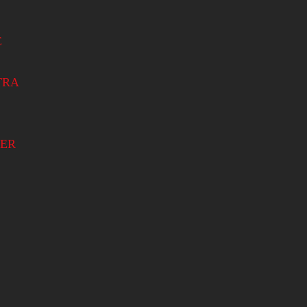
E
TRA
ER