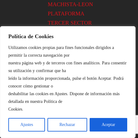
MACHISTA-LEON
PLATAFORMA
TERCER SECTOR
xsolidaria.org
Política de Cookies
YODONO
Utilizamos cookies propias para fines funcionales dirigidos a
permitir la correcta navegación por
nuestra página web y de terceros con fines analíticos. Para consentir
su utilización y confirmar que ha
leído la información proporcionada, pulse el botón Aceptar. Podrá
conocer cómo gestionar o
deshabilitar las cookies en Ajustes. Dispone de información más
detallada en nuestra Política de
Aviso Legal
::|::
Cookies
::|::
Privacidad
Cookies.
Plataforma de Voluntariado de León ©
Ajustes
Rechazar
Aceptar
2020