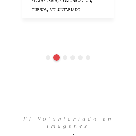
PLATAFORMA
COMUNICACIÓN
,
CURSOS
VOLUNTARIADO
P
I
El Voluntariado en
imágenes