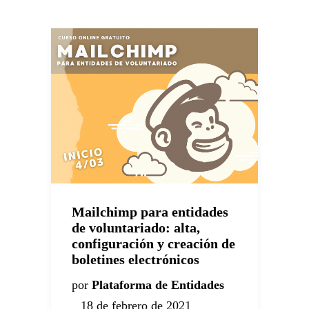
Mailchimp para entidades
N
de voluntariado: alta,
P
configuración y creación de
C
boletines electrónicos
p
p
por
Plataforma de Entidades
v
18 de febrero de 2021