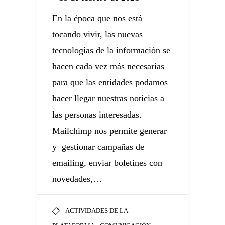
p
En la época que nos está
tocando vivir, las nuevas
R
tecnologías de la información se
m
hacen cada vez más necesarias
P
para que las entidades podamos
e
t
hacer llegar nuestras noticias a
N
las personas interesadas.
u
Mailchimp nos permite generar
c
y gestionar campañas de
un
ti
emailing, enviar boletines con
p
novedades,…
c
(
ACTIVIDADES DE LA
,
,