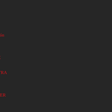
ión
E
TRA
ER