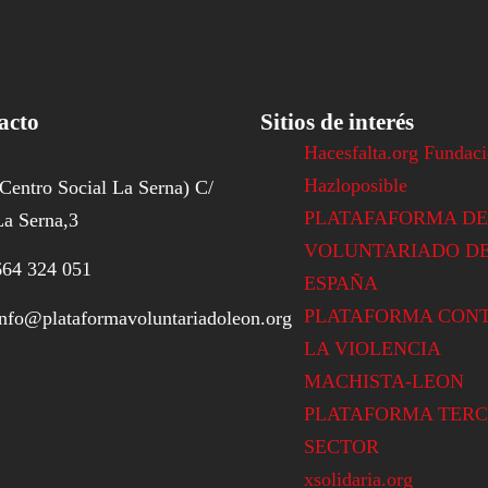
acto
Sitios de interés
Hacesfalta.org Fundac
Hazloposible
(Centro Social La Serna) C/
PLATAFAFORMA DE
La Serna,3
VOLUNTARIADO D
664 324 051
ESPAÑA
PLATAFORMA CON
info@plataformavoluntariadoleon.org
LA VIOLENCIA
MACHISTA-LEON
PLATAFORMA TERC
SECTOR
xsolidaria.org