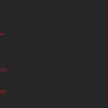
ión
E
TRA
ER