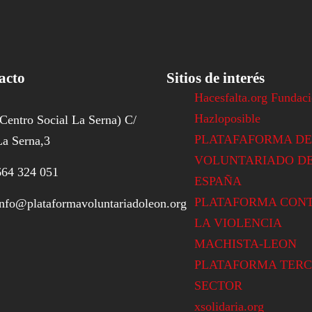
acto
Sitios de interés
Hacesfalta.org Fundac
Hazloposible
(Centro Social La Serna) C/
PLATAFAFORMA DE
La Serna,3
VOLUNTARIADO D
664 324 051
ESPAÑA
PLATAFORMA CON
info@plataformavoluntariadoleon.org
LA VIOLENCIA
MACHISTA-LEON
PLATAFORMA TERC
SECTOR
xsolidaria.org