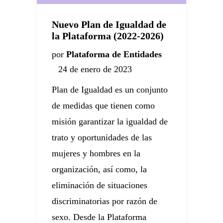
Nuevo Plan de Igualdad de
la Plataforma (2022-2026)
por
Plataforma de Entidades
C
24 de enero de 2023
p
Plan de Igualdad es un conjunto
de medidas que tienen como
E
misión garantizar la igualdad de
do
m
trato y oportunidades de las
s
mujeres y hombres en la
(
organización, así como, la
ac
eliminación de situaciones
re
l
discriminatorias por razón de
e
sexo. Desde la Plataforma