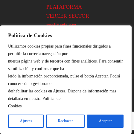
PLATAFORMA
TERCER SECTOR
xsolidaria.org
YODONO
Política de Cookies
Utilizamos cookies propias para fines funcionales dirigidos a
permitir la correcta navegación por
nuestra página web y de terceros con fines analíticos. Para consentir
su utilización y confirmar que ha
leído la información proporcionada, pulse el botón Aceptar. Podrá
conocer cómo gestionar o
deshabilitar las cookies en Ajustes. Dispone de información más
Aviso Legal
::|::
Cookies
::|::
Privacidad
detallada en nuestra Política de
Plataforma de Voluntariado de León ©
Cookies.
2020
Ajustes
Rechazar
Aceptar