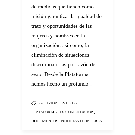
de medidas que tienen como
E
misión garantizar la igualdad de
do
m
trato y oportunidades de las
s
mujeres y hombres en la
(
organización, así como, la
ac
eliminación de situaciones
re
l
discriminatorias por razón de
e
sexo. Desde la Plataforma
e
hemos hecho un profundo…
do
M
p
ACTIVIDADES DE LA
la
,
,
PLATAFORMA
DOCUMENTACIÓN
,
DOCUMENTOS
NOTICIAS DE INTERÉS
as
P