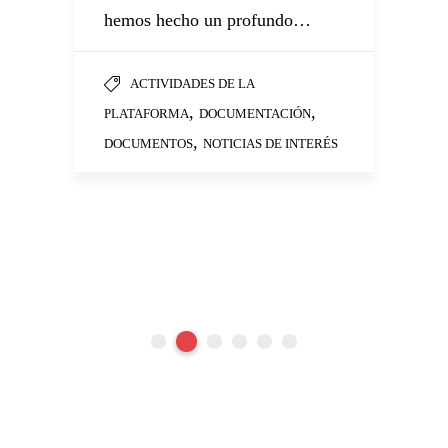
e
hemos hecho un profundo…
do
M
p
ACTIVIDADES DE LA
la
,
,
PLATAFORMA
DOCUMENTACIÓN
,
DOCUMENTOS
NOTICIAS DE INTERÉS
as
P
MA